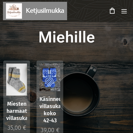
Ketjusilmukka
Miehille
Käsinneulotut
Miesten
villasukat
harmaat
koko
villasukat
42-43
35,00
€
39,00
€