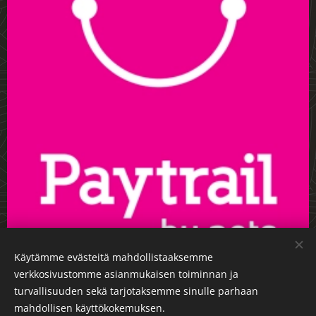
Käytämme evästeitä mahdollistaaksemme
verkkosivustomme asianmukaisen toiminnan ja
turvallisuuden sekä tarjotaksemme sinulle parhaan
mahdollisen käyttökokemuksen.
Luotu
Webnodella
Evästeet